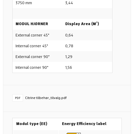
3750 mm
3,44
MODUL HJØRNER
Display Area (M²)
External corner 45°
0,64
Internal corner 45°
0,78
External corner 90°
1,29
Internal corner 90°
1,56
Citrine tilbehør_tilvalg.pdf
PDF
Modul type (EE)
Energy Efficiency label