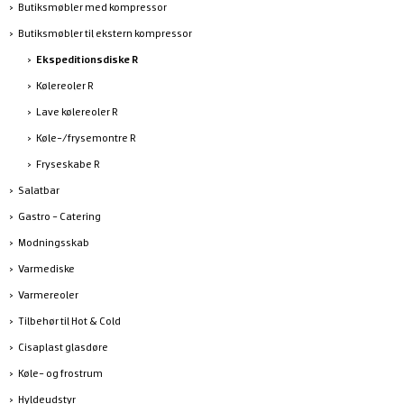
Butiksmøbler med kompressor
Butiksmøbler til ekstern kompressor
Ekspeditionsdiske R
Kølereoler R
Lave kølereoler R
Køle-/frysemontre R
Fryseskabe R
Salatbar
Gastro - Catering
Modningsskab
Varmediske
Varmereoler
Tilbehør til Hot & Cold
Cisaplast glasdøre
Køle- og frostrum
Hyldeudstyr