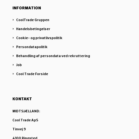
INFORMATION
CoolTrade Gruppen
Handelsbetingelser
Cookie- og privatlivspolitik
Persondatapolitik
Behandling af persondata ved rekruttering
Job
Cool Trade Forside
KONTAKT
MIDTSJÆLLAND:
Cool Trade ApS
Tinvej 9
4100 Ringsted