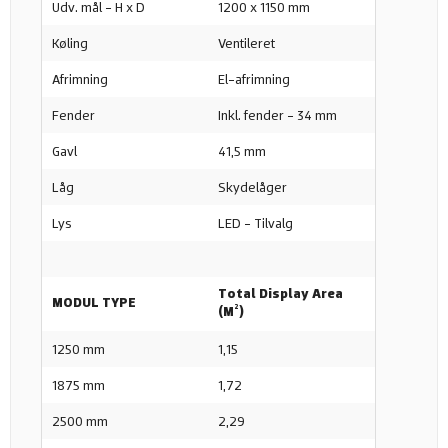
Udv. mål - H x D
1200 x 1150 mm
Køling
Ventileret
Afrimning
El-afrimning
Fender
Inkl. fender - 34 mm
Gavl
41,5 mm
Låg
Skydelåger
Lys
LED - Tilvalg
Total Display Area
MODUL TYPE
(M²)
1250 mm
1,15
1875 mm
1,72
2500 mm
2,29