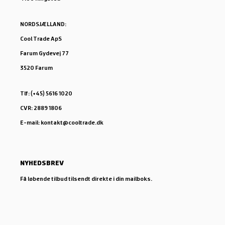
NORDSJÆLLAND:
Cool Trade ApS
Farum Gydevej 77
3520 Farum
Tlf: (+45) 5616 1020
CVR: 2889 1806
E-mail: kontakt@cooltrade.dk
NYHEDSBREV
Få løbende tilbud tilsendt direkte i din mailboks.