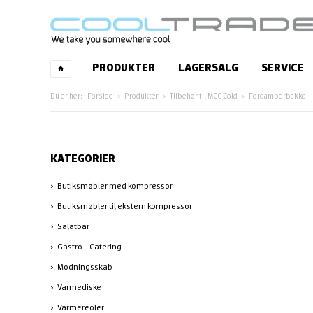
PRODUKTER
LAGERSALG
SERVICE
Forside
Produkter
Tilbehør til MCC Cold
Fordamperbakke
KATEGORIER
Butiksmøbler med kompressor
Butiksmøbler til ekstern kompressor
Salatbar
Gastro - Catering
Modningsskab
Varmediske
Varmereoler