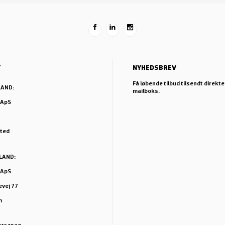
T
NYHEDSBREV
Få løbende tilbud tilsendt direkte 
LAND:
mailboks.
 ApS
sted
LAND:
 ApS
vej 77
m