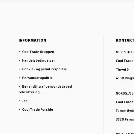
INFORMATION
KONTAK
CoolTrade Gruppen
MIDTSJÆL
Handelsbetingelser
Cool Trade
Cookie- og privatlivspolitik
Tinvej 9
Persondatapolitik
4100 Ring
Behandling af persondata ved
rekruttering
NORDSJÆL
Job
Cool Trade
Cool Trade Forside
Farum Gyde
3520 Faru