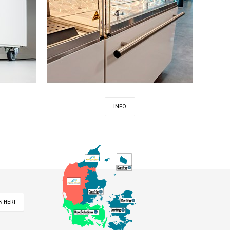
INFO
 HER!