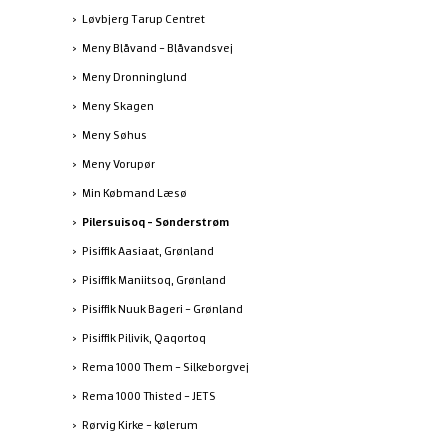
Løvbjerg Tarup Centret
Meny Blåvand - Blåvandsvej
Meny Dronninglund
Meny Skagen
Meny Søhus
Meny Vorupør
Min Købmand Læsø
Pilersuisoq - Sønderstrøm
Pisiffik Aasiaat, Grønland
Pisiffik Maniitsoq, Grønland
Pisiffik Nuuk Bageri - Grønland
Pisiffik Pilivik, Qaqortoq
Rema 1000 Them - Silkeborgvej
Rema 1000 Thisted - JETS
Rørvig Kirke - kølerum