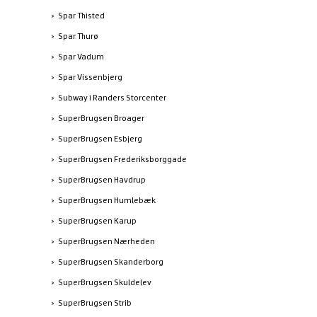
Spar Thisted
Spar Thurø
Spar Vadum
Spar Vissenbjerg
Subway i Randers Storcenter
SuperBrugsen Broager
SuperBrugsen Esbjerg
SuperBrugsen Frederiksborggade
SuperBrugsen Havdrup
SuperBrugsen Humlebæk
SuperBrugsen Karup
SuperBrugsen Nærheden
SuperBrugsen Skanderborg
SuperBrugsen Skuldelev
SuperBrugsen Strib