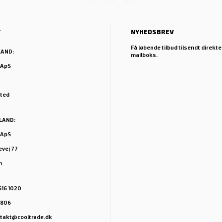
T
NYHEDSBREV
Få løbende tilbud tilsendt direkte 
LAND:
mailboks.
 ApS
sted
LAND:
 ApS
vej 77
m
5616 1020
1806
ntakt@cooltrade.dk