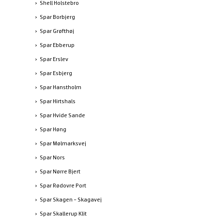
Shell Holstebro
Spar Borbjerg
Spar Grøfthøj
Spar Ebberup
Spar Erslev
Spar Esbjerg
Spar Hanstholm
Spar Hirtshals
Spar Hvide Sande
Spar Høng
Spar Mølmarksvej
Spar Nors
Spar Nørre Bjert
Spar Rødovre Port
Spar Skagen - Skagavej
Spar Skallerup Klit