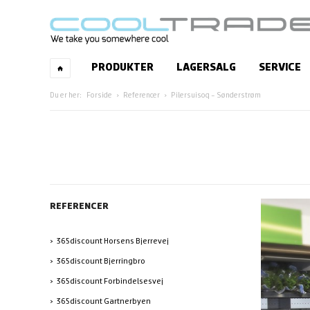
PRODUKTER
LAGERSALG
SERVICE
Forside
Referencer
Pilersuisoq - Sønderstrøm
REFERENCER
365discount Horsens Bjerrevej
365discount Bjerringbro
365discount Forbindelsesvej
365discount Gartnerbyen