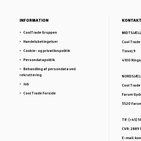
INFORMATION
KONTAK
CoolTrade Gruppen
MIDTSJÆL
Handelsbetingelser
Cool Trade
Cookie- og privatlivspolitik
Tinvej 9
Persondatapolitik
4100 Ring
Behandling af persondata ved
rekruttering
NORDSJÆL
Job
Cool Trade
Cool Trade Forside
Farum Gyde
3520 Faru
Tlf: (+45) 
CVR: 2889 
E-mail: ko