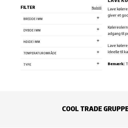
LAVE KØ
FILTER
Nulstil
Lave kølere
giver et go
BREDDE I MM
Kølereolerne
DYBDE I MM
adgang til 
HØJDE I MM
Lave kølere
ideelle til
TEMPERATUROMRÅDE
T
Bemærk:
TYPE
COOL TRADE GRUPP