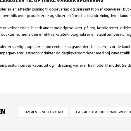
LEREOLER TIL OPTIMAL VAREEKSPONERING
oler er en effektiv løsning til opbevaring og præsentation af kølevarer i b
dt overblik over produkterne og sikrer en åben butiksindretning, hvor kund
 er velegnede til blandt andet mejeriprodukter, pålæg, færdigretter, drikke
produkterne, mens den effektive køleteknologi sikrer en stabil temperatur
oler er særligt populære som centrale salgsmøbler i butikken, hvor de ko
 kampagnevarer, sæsonprodukter og dagligvareområder med høj kundetrafik.
emperaturinterval, kapacitet og indretning varierer fra model til model. Se 
EN
SAMMEN ER VI STÆRKERE!
LÆS MERE OM COOL TRADE GRUPPEN