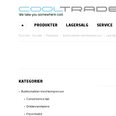
PRODUKTER
LAGERSALG
SERVICE
Forside
Produkter
Butiksmøbler med kompressor
Lave kø
KATEGORIER
Butiksmøbler med kompressor
Convenience køl
Drikkevarekølere
Fryseskabe