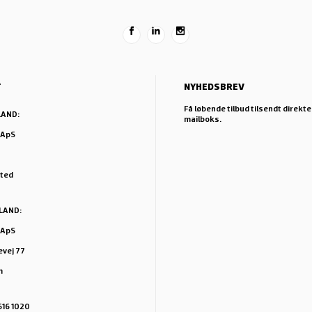
T
NYHEDSBREV
Få løbende tilbud tilsendt direkte 
LAND:
mailboks.
 ApS
sted
LAND:
 ApS
vej 77
m
5616 1020