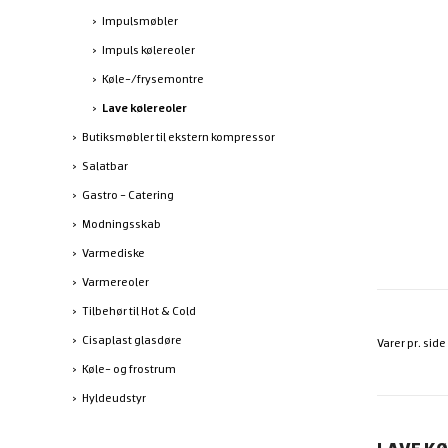
Impulsmøbler
Impuls kølereoler
Køle-/frysemontre
Lave kølereoler
Butiksmøbler til ekstern kompressor
Salatbar
Gastro - Catering
Modningsskab
Varmediske
Varmereoler
Tilbehør til Hot & Cold
Cisaplast glasdøre
Varer pr. side
Køle- og frostrum
Hyldeudstyr