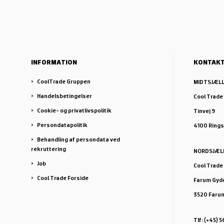
INFORMATION
KONTAK
CoolTrade Gruppen
MIDTSJÆL
Handelsbetingelser
Cool Trade
Cookie- og privatlivspolitik
Tinvej 9
Persondatapolitik
4100 Ring
Behandling af persondata ved
rekruttering
NORDSJÆL
Job
Cool Trade
Cool Trade Forside
Farum Gyde
3520 Faru
Tlf: (+45) 